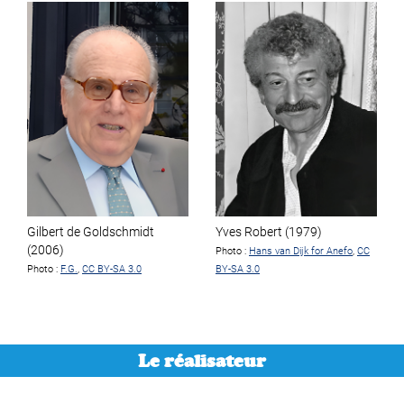
Gilbert de Goldschmidt
Yves Robert (1979)
(2006)
Photo :
Hans van Dijk for Anefo
,
CC
Photo :
F.G.
,
CC BY-SA 3.0
BY-SA 3.0
Le réalisateur