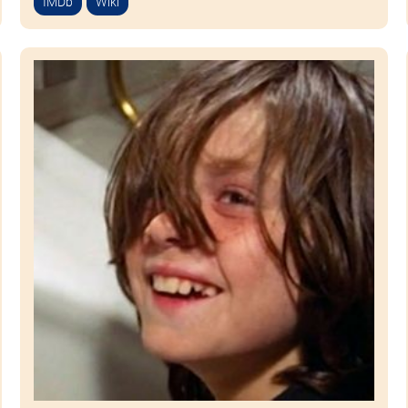
IMDb
Wiki