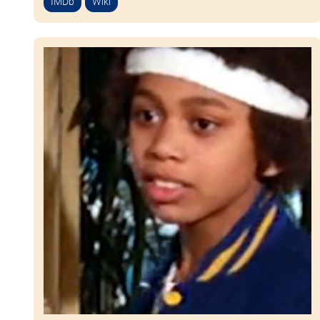
IMDb
Wiki