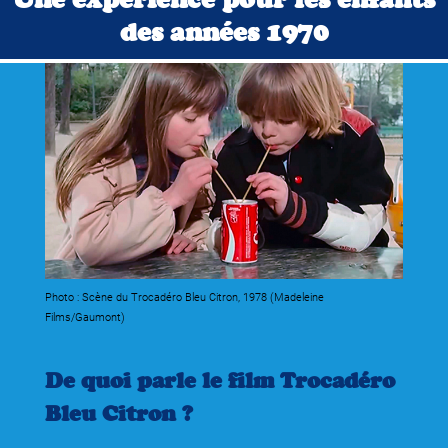
des années 1970
Photo : Scène du Trocadéro Bleu Citron, 1978 (Madeleine
Films/Gaumont)
De quoi parle le film Trocadéro
Bleu Citron ?