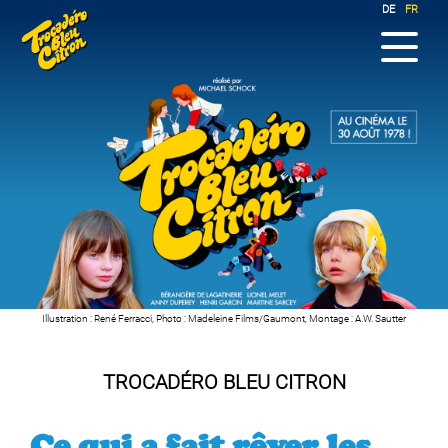
DE
FR
Illustration : René Ferracci
,
Photo : Madeleine Films/Gaumont
,
Montage : A.W. Sautter
TROCADÉRO BLEU CITRON
Ce qui a fait rêver les